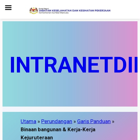
INTRANET
DI
Utama
»
Perundangan
»
Garis Panduan
»
Binaan bangunan & Kerja-Kerja
Kejuruteraan