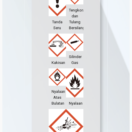
Tengkorak
dan
Tanda
Tulang
Seru
Bersilang
Silinder
Kakisan
Gas
Nyalaan
Atas
Bulatan
Nyalaan