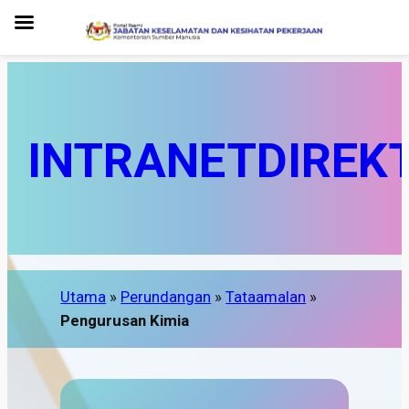
INTRANET
DIREK
Utama
»
Perundangan
»
Tataamalan
»
Pengurusan Kimia