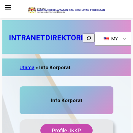
INTRANET
DIREKTORI
Search
MY
Utama
»
Info Korporat
Info Korporat
Profile JKKP