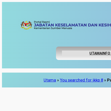
Skip
to
content
UTAMA
INFO
Utama
»
You searched for jkkp 8
»
P