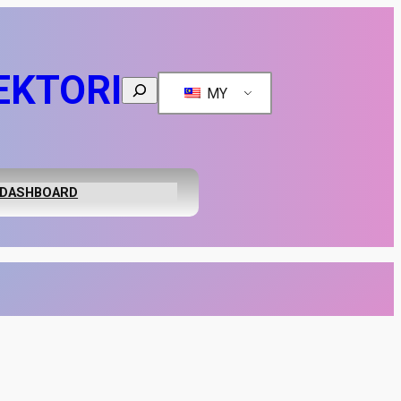
EKTORI
Search
MY
DASHBOARD