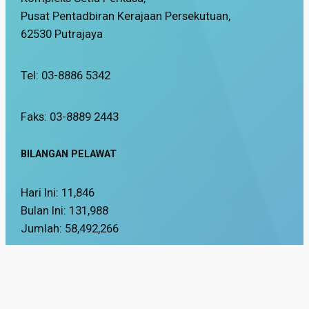
Pusat Pentadbiran Kerajaan Persekutuan,
62530 Putrajaya
Tel: 03-8886 5342
Faks: 03-8889 2443
BILANGAN PELAWAT
Hari Ini:
11,846
Bulan Ini:
131,988
Jumlah:
58,492,266
Tarikh Kemaskini:
16 / 03 / 2026
Paparan Terbaik menggunakan pelayar Mozilla Firefox dan Google Chrom