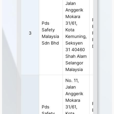
Jalan
Anggerik
Mokara
PERSONA
Pds
31/61,
EYE AND
Safety
Kota
3
FACE
Malaysia
Kemuning,
PROTECT
Sdn Bhd
Seksyen
DEVICES
31 40460
Shah Alam
Selangor
Malaysia
No. 11,
Jalan
Anggerik
Mokara
PERSONA
Pds
31/61,
EYE AND
Safety
Kota