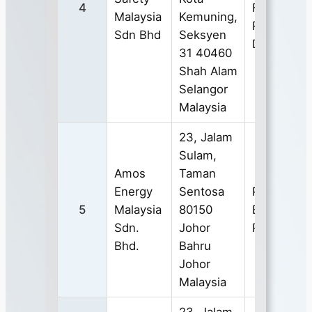
4
FACE
Malaysia
Kemuning,
PROTECT
Sdn Bhd
Seksyen
DEVICES
31 40460
Shah Alam
Selangor
Malaysia
23, Jalam
Sulam,
Amos
Taman
Energy
Sentosa
PERSONA
5
Malaysia
80150
EYE
Sdn.
Johor
PROTECT
Bhd.
Bahru
Johor
Malaysia
23, Jalam