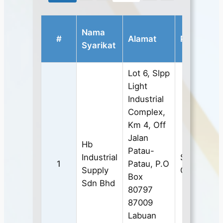
Nama
#
Alamat
Produk
Syarikat
Lot 6, Slpp
Light
Industrial
Complex,
Km 4, Off
Jalan
Hb
Patau-
Industrial
SAFETY
1
Patau, P.O
Supply
GLASSES
Box
Sdn Bhd
80797
87009
Labuan