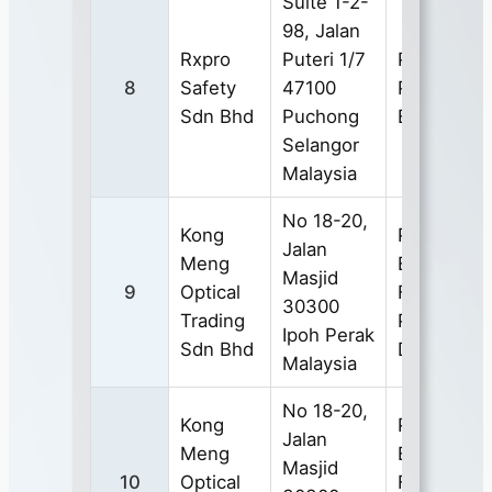
Suite 1-2-
98, Jalan
Rxpro
Puteri 1/7
Personal
8
Safety
47100
Protective
Sdn Bhd
Puchong
Eyewear
Selangor
Malaysia
No 18-20,
Kong
PERSONA
Jalan
Meng
EYE AND
Masjid
9
Optical
FACE
30300
Trading
PROTECT
Ipoh Perak
Sdn Bhd
DEVICES
Malaysia
No 18-20,
Kong
PERSONA
Jalan
Meng
EYE AND
Masjid
10
Optical
FACE