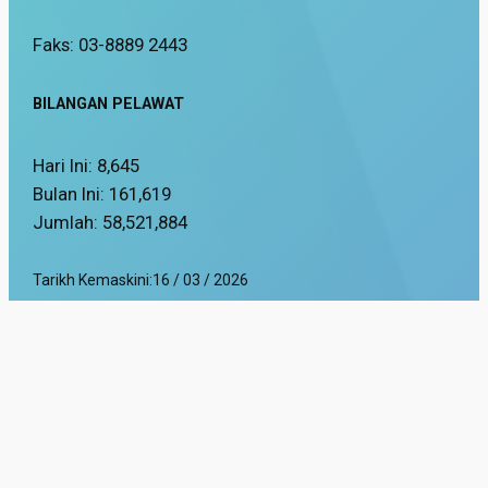
Faks: 03-8889 2443
BILANGAN PELAWAT
Hari Ini:
8,645
Bulan Ini:
161,619
Jumlah:
58,521,884
Tarikh Kemaskini:
16 / 03 / 2026
Paparan Terbaik menggunakan pelayar Mozilla Firefox dan Google Chrom
Hakcipta Terpelihara 2025 © Jabatan Keselamatan dan Kesihatan Pekerjaan.