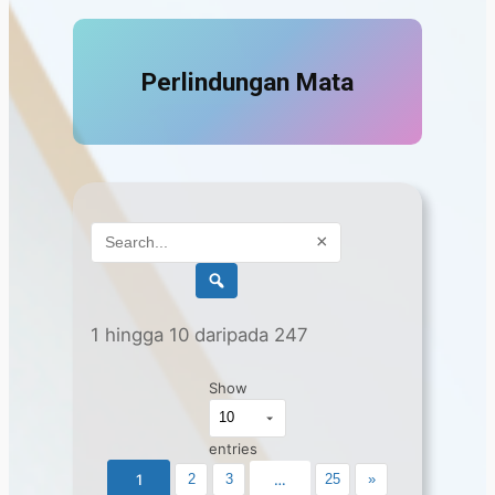
Perlindungan Mata
×
1 hingga 10 daripada 247
Show
entries
1
2
3
…
25
»