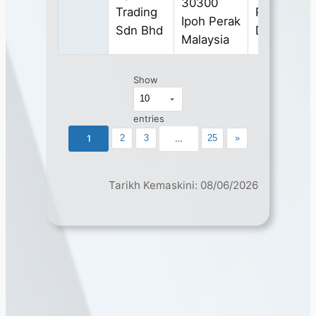
30300
Trading
PROTECT
Ipoh Perak
Sdn Bhd
DEVICES
Malaysia
Show
entries
1
2
3
…
25
»
Tarikh Kemaskini: 08/06/2026