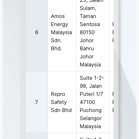
Sulam,
Amos
Taman
Energy
Sentosa
PERSONA
6
Malaysia
80150
EYE
Sdn.
Johor
PROTECT
Bhd.
Bahru
Johor
Malaysia
Suite 1-2-
98, Jalan
Rxpro
Puteri 1/7
Personal
7
Safety
47100
Protective
Sdn Bhd
Puchong
Eyewear
Selangor
Malaysia