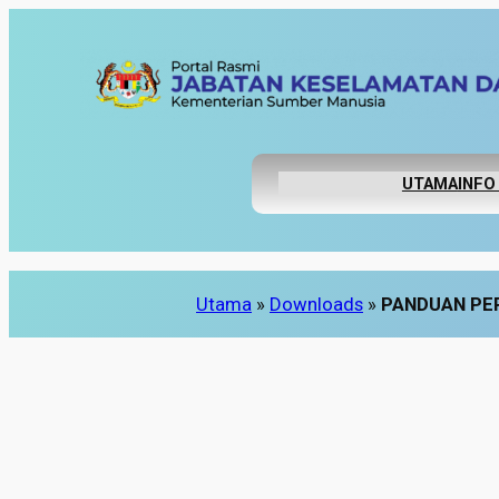
Skip
to
content
UTAMA
INFO
Utama
»
Downloads
»
PANDUAN PE