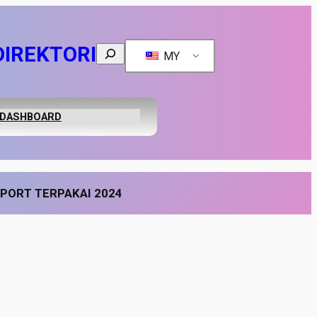
DIREKTORI
Search
MY
DASHBOARD
PORT TERPAKAI 2024