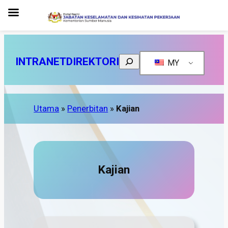
Search
INTRANET
DIREKTORI
MY
Utama
»
Penerbitan
»
Kajian
Kajian