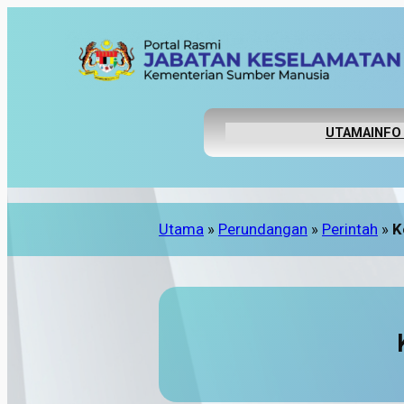
UTAMA
INFO
Utama
»
Perundangan
»
Perintah
»
K