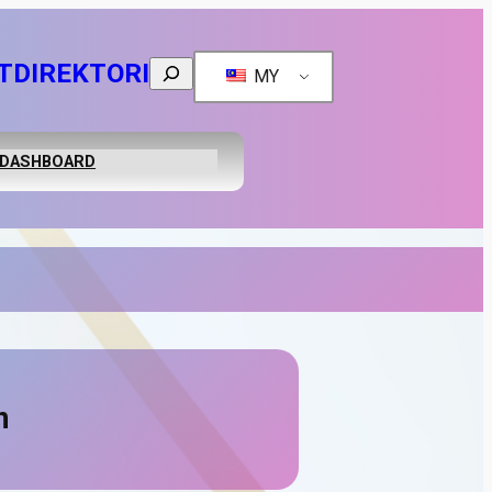
T
DIREKTORI
Search
MY
DASHBOARD
n