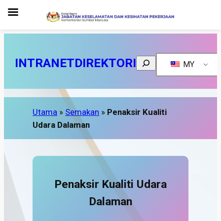
INTRANET
DIREKTORI
Search
MY
Utama
»
Semakan
»
Penaksir Kualiti
Udara Dalaman
Penaksir Kualiti Udara
Dalaman