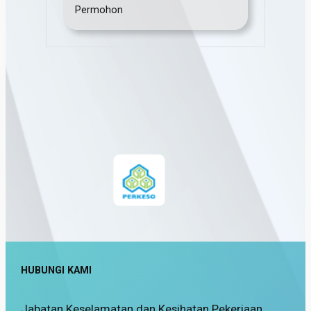
Permohon
HUBUNGI KAMI
Jabatan Keselamatan dan Kesihatan Pekerjaan