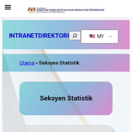
Search
INTRANET
DIREKTORI
MY
Utama
»
Seksyen Statistik
Seksyen Statistik