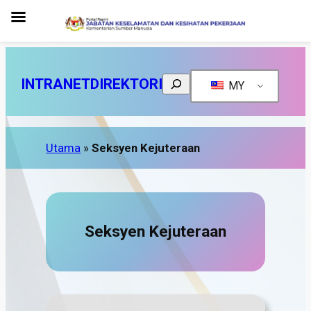
Search
INTRANET
DIREKTORI
MY
Utama
»
Seksyen Kejuteraan
Seksyen Kejuteraan