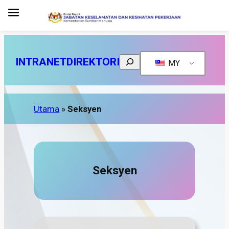
Search
INTRANET
DIREKTORI
MY
Utama
»
Seksyen
Seksyen