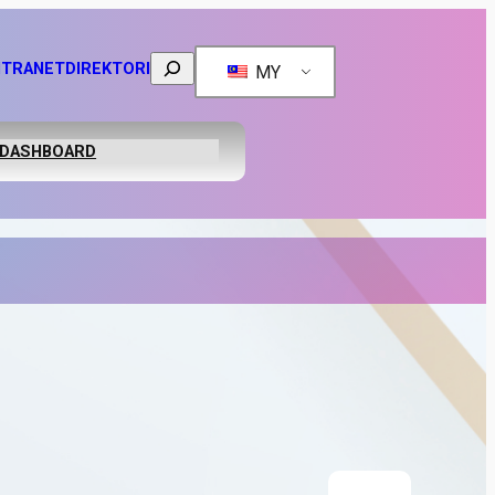
Search
NTRANET
DIREKTORI
MY
DASHBOARD