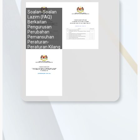
Soalan-Soalan
Lazim (FAQ)
Berkaitan
Pengurusan
Perubahan
Pemansuhan
Peraturan-
Peraturan Kilang
Dan Jentera
(Kendalian
Bangunan Dan
Kerja
Pembinaan
Soalan Lazim
Kejuruteraan)
Pengurusan
(Keselamatan)
Perubahan
1986 (Peraturan
Pemansuhan
BOWECS)
AKJ
Soalan Lazim
Peraturan KKP
(Loji Yang
Mengkehendaki
Perakuan
Kelayakan) 2024