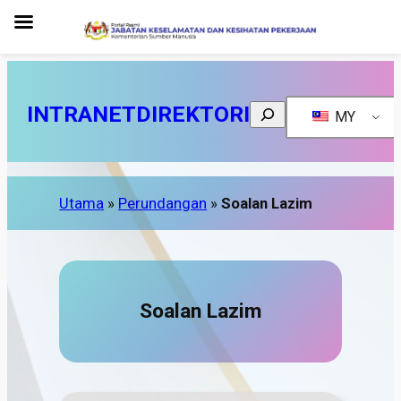
INTRANET
DIREKTORI
Search
MY
Utama
»
Perundangan
»
Soalan Lazim
Soalan Lazim