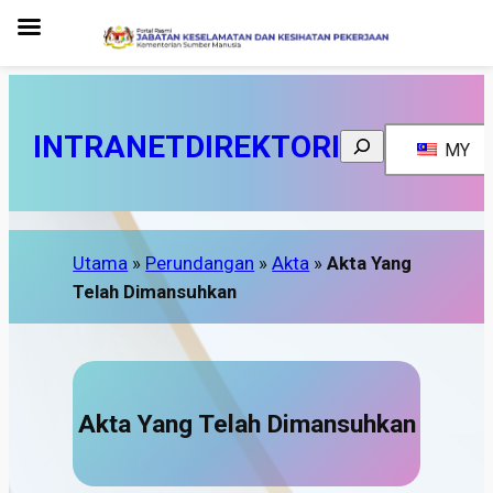
INTRANET
DIREKTORI
Search
MY
Utama
»
Perundangan
»
Akta
»
Akta Yang
Telah Dimansuhkan
Akta Yang Telah Dimansuhkan