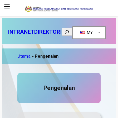
Search
INTRANET
DIREKTORI
MY
Utama
»
Pengenalan
Pengenalan