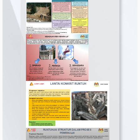
Safety Alert Bum Kren Menara
Tumbang
Safety Alert Cerun Runtuh
2018
Safety Alert Kren Menara Luf