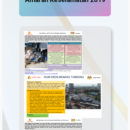
Kes Letupan Lori Tangki
Hidrogen Peroksida