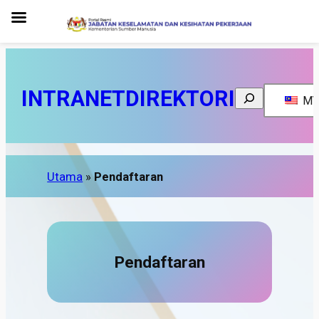
INTRANET
DIREKTORI
Search
MY
Utama
»
Pendaftaran
Pendaftaran