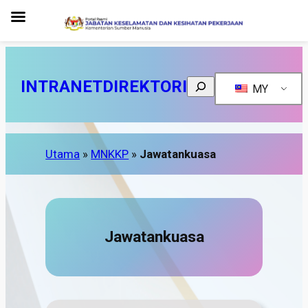
INTRANET
DIREKTORI
Search
MY
Utama
»
MNKKP
»
Jawatankuasa
Jawatankuasa