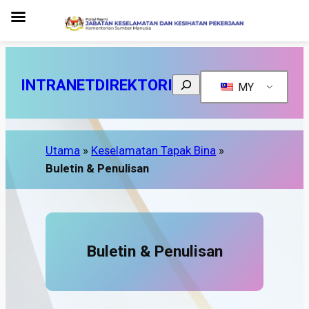
INTRANET
DIREKTORI
Search
MY
Utama
»
Keselamatan Tapak Bina
»
Buletin & Penulisan
Buletin & Penulisan