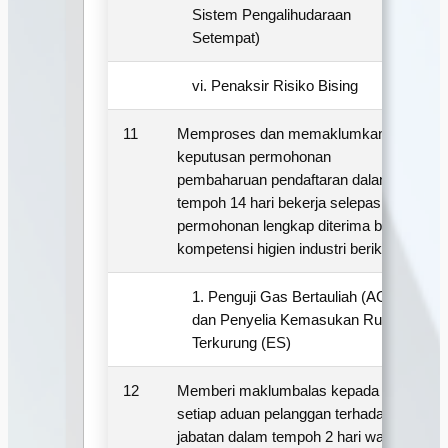
Sistem Pengalihudaraan
Setempat)
vi. Penaksir Risiko Bising
11
Memproses dan memaklumkan
1
keputusan permohonan
pembaharuan pendaftaran dalam
tempoh 14 hari bekerja selepas
permohonan lengkap diterima bagi
kompetensi higien industri berikut:
1. Penguji Gas Bertauliah (AGT)
dan Penyelia Kemasukan Ruang
Terkurung (ES)
12
Memberi maklumbalas kepada
2
setiap aduan pelanggan terhadap
jabatan dalam tempoh 2 hari waktu