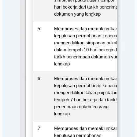
hari bekerja dari tarikh penerimaan
dokumen yang lengkap
5
Memproses dan memaklumkan
1
keputusan permohonan kebenaran
mengendalikan simpanan pukal
dalam tempoh 10 hari bekerja dari
tarikh penerimaan dokumen yang
lengkap
6
Memproses dan memaklumkan
7
keputusan permohonan kebenaran
mengendalikan talian paip dalam
tempoh 7 hari bekerja dari tarikh
penerimaan dokumen yang
lengkap
7
Memproses dan memaklumkan
1
keputusan permohonan