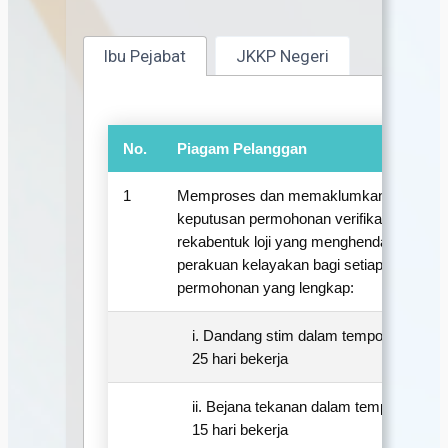
Ibu Pejabat
JKKP Negeri
No.
Piagam Pelanggan
T
1
Memproses dan memaklumkan
keputusan permohonan verifikasi
rekabentuk loji yang menghendaki
perakuan kelayakan bagi setiap
permohonan yang lengkap:
i. Dandang stim dalam tempoh
2
25 hari bekerja
ii. Bejana tekanan dalam tempoh
1
15 hari bekerja