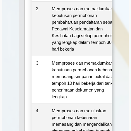
2
Memproses dan memaklumkan
3
keputusan permohonan
pembaharuan pendaftaran sebagai
Pegawai Keselamatan dan
Kesihatan bagi setiap permohonan
yang lengkap dalam tempoh 30
hari bekerja
3
Memproses dan memaklumkan
1
keputusan permohonan kebenaran
memasang simpanan pukal dalam
tempoh 10 hari bekerja dari tarikh
penerimaan dokumen yang
lengkap
4
Memproses dan meluluskan
1
permohonan kebenaran
memasang dan mengendalikan
simpanan pukal dalam tempoh 10