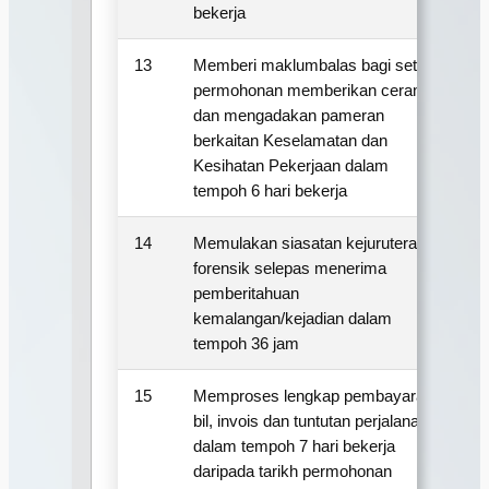
bekerja
13
Memberi maklumbalas bagi setiap
6
permohonan memberikan ceramah
dan mengadakan pameran
berkaitan Keselamatan dan
Kesihatan Pekerjaan dalam
tempoh 6 hari bekerja
14
Memulakan siasatan kejuruteraan
3
forensik selepas menerima
pemberitahuan
kemalangan/kejadian dalam
tempoh 36 jam
15
Memproses lengkap pembayaran
7
bil, invois dan tuntutan perjalanan
dalam tempoh 7 hari bekerja
daripada tarikh permohonan