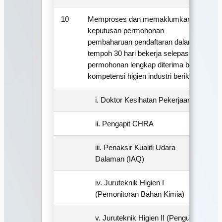
10
Memproses dan memaklumkan
3
keputusan permohonan
pembaharuan pendaftaran dalam
tempoh 30 hari bekerja selepas
permohonan lengkap diterima bagi
kompetensi higien industri berikut:-
i. Doktor Kesihatan Pekerjaan
ii. Pengapit CHRA
iii. Penaksir Kualiti Udara
Dalaman (IAQ)
iv. Juruteknik Higien I
(Pemonitoran Bahan Kimia)
v. Juruteknik Higien II (Pengujian