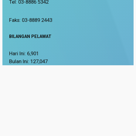
Tel: 03-8886 5342
Faks: 03-8889 2443
BILANGAN PELAWAT
Hari Ini:
6,901
Bulan Ini:
127,047
Jumlah:
58,487,327
Tarikh Kemaskini:
16 / 03 / 2026
Paparan Terbaik menggunakan pelayar Mozilla Firefox dan Google Chrom
Hakcipta Terpelihara 2025 © Jabatan Keselamatan dan Kesihatan Pekerjaan.