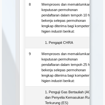
8
Memproses dan memaklumkan
1
keputusan permohonan
pendaftaran dalam tempoh 10 hari
bekerja selepas permohonan
lengkap diterima bagi kompetensi
higien industri berikut:
1. Pengapit CHRA
9
Memproses dan memaklumkan
2
keputusan permohonan
pendaftaran dalam tempoh 25 hari
bekerja selepas permohonan
lengkap diterima bagi kompetensi
higien industri berikut:
1. Penguji Gas Bertauliah (AGT)
dan Penyelia Kemasukan Ruang
Terkurung (ES)