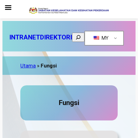
Search
INTRANET
DIREKTORI
MY
Utama
»
Fungsi
Fungsi