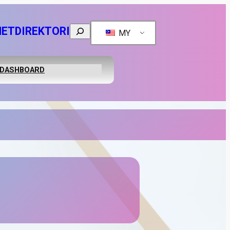
NET
DIREKTORI
Search
MY
DASHBOARD