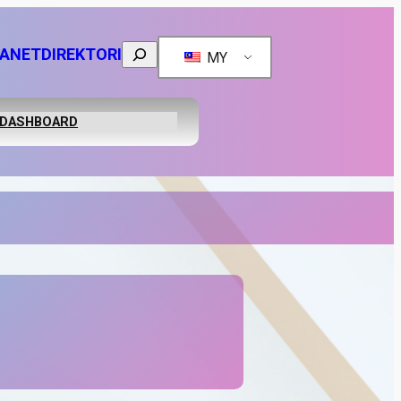
Search
RANET
DIREKTORI
MY
DASHBOARD