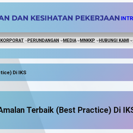
INT
 KORPORAT
PERUNDANGAN
MEDIA
MNKKP
HUBUNGI KAMI
tice) Di IKS
Amalan Terbaik (Best Practice) Di IK