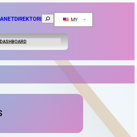
Search
RANET
DIREKTORI
MY
DASHBOARD
S