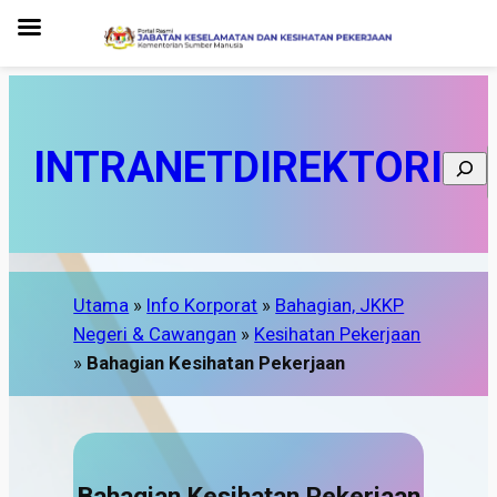
INTRANET
DIREKTORI
Searc
Utama
»
Info Korporat
»
Bahagian, JKKP
Negeri & Cawangan
»
Kesihatan Pekerjaan
»
Bahagian Kesihatan Pekerjaan
Bahagian Kesihatan Pekerjaan