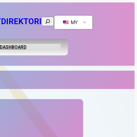
T
DIREKTORI
Search
MY
DASHBOARD