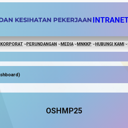
INTRANE
 KORPORAT
PERUNDANGAN
MEDIA
MNKKP
HUBUNGI KAMI
shboard)
OSHMP25