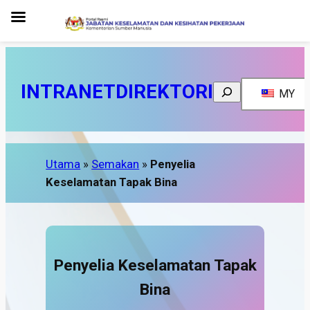
INTRANET
DIREKTORI
Search
MY
Utama
»
Semakan
»
Penyelia
Keselamatan Tapak Bina
Penyelia Keselamatan Tapak
Bina