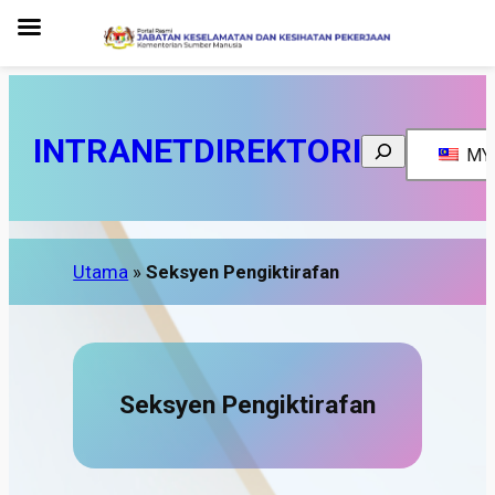
INTRANET
DIREKTORI
Search
MY
Utama
»
Seksyen Pengiktirafan
Seksyen Pengiktirafan