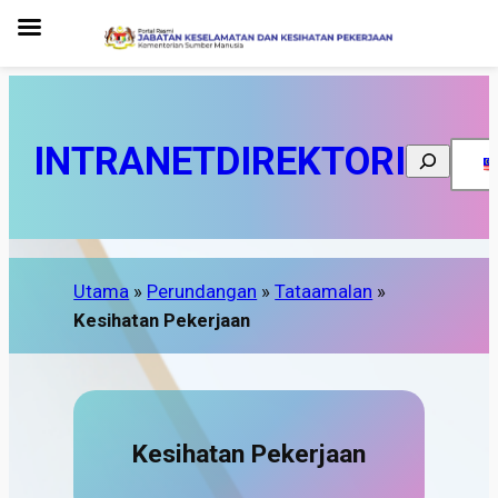
INTRANET
DIREKTORI
Search
Utama
»
Perundangan
»
Tataamalan
»
Kesihatan Pekerjaan
Kesihatan Pekerjaan