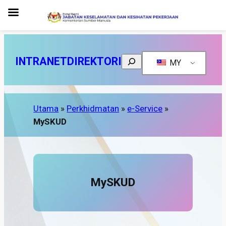
Search
INTRANET
DIREKTORI
MY
Utama
»
Perkhidmatan
»
e-Service
»
MySKUD
MySKUD