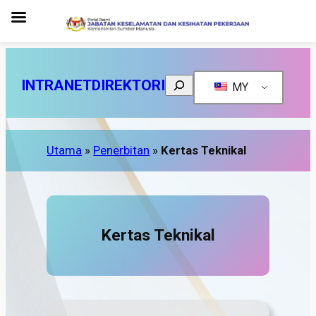
Search
INTRANET
DIREKTORI
MY
Utama
»
Penerbitan
»
Kertas Teknikal
Kertas Teknikal