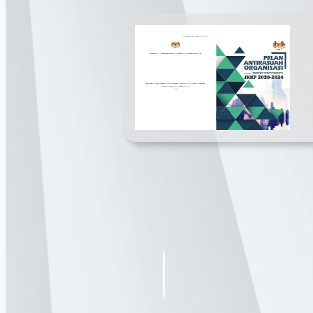
Panduan
Pemeriksaan
Berkala Bejana
Tekanan Secara
Teknik Termaju
(Advance
Technology) -
Buku OACP
Pemohon
Final