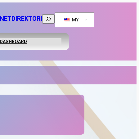
Search
ANET
DIREKTORI
MY
DASHBOARD