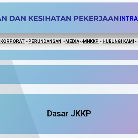
INTR
 KORPORAT
PERUNDANGAN
MEDIA
MNKKP
HUBUNGI KAMI
Dasar JKKP