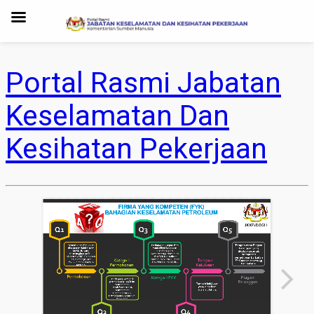
Portal Rasmi Jabatan
Keselamatan Dan
Kesihatan Pekerjaan